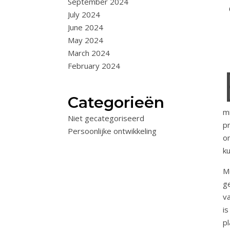
September 2024
July 2024
June 2024
May 2024
March 2024
February 2024
Categorieën
m
Niet gecategoriseerd
pr
Persoonlijke ontwikkeling
o
ku
M
g
v
i
p