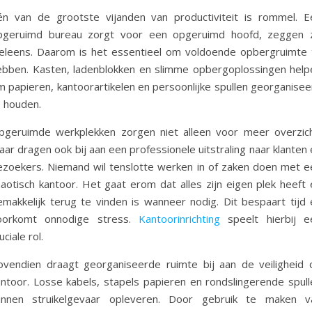
én van de grootste vijanden van productiviteit is rommel. E
pgeruimd bureau zorgt voor een opgeruimd hoofd, zeggen 
eleens. Daarom is het essentieel om voldoende opbergruimte 
ebben. Kasten, ladenblokken en slimme opbergoplossingen help
m papieren, kantoorartikelen en persoonlijke spullen georganisee
e houden.
pgeruimde werkplekken zorgen niet alleen voor meer overzich
ar dragen ook bij aan een professionele uitstraling naar klanten
ezoekers. Niemand wil tenslotte werken in of zaken doen met e
haotisch kantoor. Het gaat erom dat alles zijn eigen plek heeft 
emakkelijk terug te vinden is wanneer nodig. Dit bespaart tijd 
oorkomt onnodige stress.
Kantoorinrichting
speelt hierbij e
uciale rol.
ovendien draagt georganiseerde ruimte bij aan de veiligheid 
antoor. Losse kabels, stapels papieren en rondslingerende spull
unnen struikelgevaar opleveren. Door gebruik te maken v