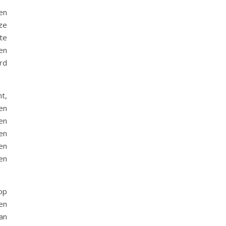
en
ze
te
en
rd
t,
 en
en
en
en
en
op
en
an