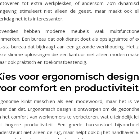
mtoveren tot extra werkplekken, of andersom. Zo’n dynamisc
mgeving stimuleert niet alleen de geest, maar maakt ook el
erkdag net iets interessanter.
ovendien hebben moderne meubels vaak multifunctione
enmerken. Een bureau dat ook dienst doet als opslagruimte of e
it-sta bureau dat bijdraagt aan een gezonde werkhouding. Het zi
eze slimme oplossingen die een kantoor niet alleen modern make
aar ook praktisch en toekomstbestendig.
Kies voor ergonomisch desig
voor comfort en productiviteit
rgonomie klinkt misschien als een modewoord, maar het is ve
eer dan dat. Ergonomisch design is ontworpen om de gezondhe
n het comfort van werknemers te verbeteren, wat uiteindelijk lei
ot hogere productiviteit. Een goede bureaustoel bijvoorbeel
dersteunt niet alleen de rug, maar helpt ook bij het handhaven v