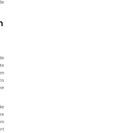
de
n
de
te
en
os
jke
ie
ze
am
rt