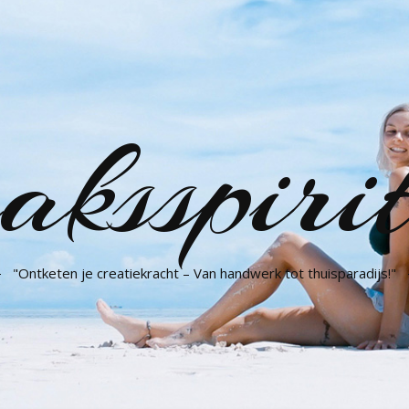
aksspirit
"Ontketen je creatiekracht – Van handwerk tot thuisparadijs!"