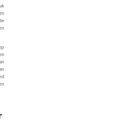
uk
en
de
en
op
en
an
an
ed
en
r