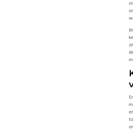
o
o
w
B
k
z
d
m
E
m
e
t
on