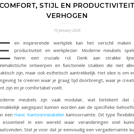
COMFORT, STIJL EN PRODUCTIVITEI
VERHOGEN
10 January 2026
E
en inspirerende werkplek kan het verschil maken 
productiviteit en werkplezier. Moderne meubels spel
hierin een cruciale rol. Denk aan strakke lijne
inimalistische ontwerpen en functionele stukken die niet alle
aktisch zijn, maar ook esthetisch aantrekkelijk. Het idee is om 
mgeving te creëren waar je graag tijd doorbrengt, waar je creati
nt zijn en je comfortabel voelt.
oderne meubels zijn vaak modulair, wat betekent dat 
emakkelijk aangepast kunnen worden aan de specifieke behoeft
an een
Havic Kantoormeubelen
kantoorruimte. Dit type flexibilit
s essentieel in een wereld waar veranderingen snel kunn
laatsvinden. Stel je voor dat je eenvoudig een vergaderruimte ku