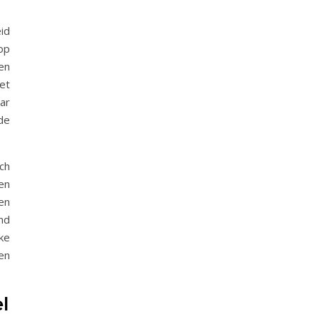
id
op
en
et
ar
de
ch
en
en
nd
ke
en
l