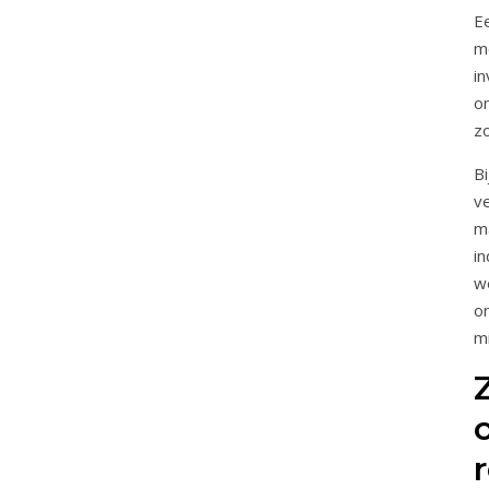
E
m
i
o
z
Bi
v
m
i
w
o
m