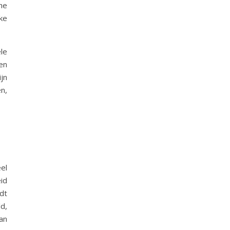
he
ke
le
en
jn
n,
n
el
id
dt
d,
an