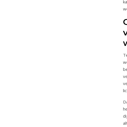
k
we
T
w
b
v
ve
li
D
h
d
a