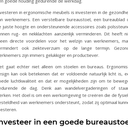
en goede houding gedurende de werkdag.
nvesteren in ergonomische meubels is investeren in de gezondhe
an werknemers. Een verstelbare bureaustoel, een bureaublad 
e juiste hoogte en ondersteunende accessoires zoals polssteun
unnen rug- en nekklachten aanzienlijk verminderen. Dit heeft ni
lleen directe voordelen voor het welzijn van werknemers, ma
ermindert ook ziekteverzuim op de lange termijn. Gezon
erknemers zijn immers gelukkiger en productiever.
et gaat echter niet alleen om stoelen en bureaus. Ergonomis
esign kan ook betekenen dat er voldoende natuurlijk licht is, e
oede luchtkwaliteit en dat er mogelijkheden zijn om te beweg
edurende de dag. Denk aan wandelvergaderingen of staa
erken. Het doel is om een werkomgeving te creëren die de fysie
esteldheid van werknemers ondersteunt, zodat zij optimaal kunn
resteren.
nvesteer in een goede bureaustoe