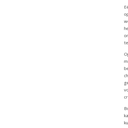
E
o
w
h
o
t
O
ma
b
c
g
v
cr
B
k
k