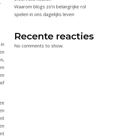
T
Waarom blogs zo’n belangrijke rol
spelen in ons dagelijks leven
Recente reacties
in
No comments to show.
en
n,
en
een
ef
ze
en
eit
en
nt