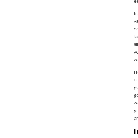
e
I
v
d
k
a
v
w
H
d
g
g
w
g
p
I