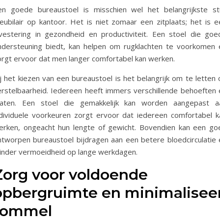
en goede bureaustoel is misschien wel het belangrijkste st
eubilair op kantoor. Het is niet zomaar een zitplaats; het is e
nvestering in gezondheid en productiviteit. Een stoel die goe
ndersteuning biedt, kan helpen om rugklachten te voorkomen 
orgt ervoor dat men langer comfortabel kan werken.
j het kiezen van een bureaustoel is het belangrijk om te letten 
erstelbaarheid. Iedereen heeft immers verschillende behoeften 
aten. Een stoel die gemakkelijk kan worden aangepast a
ndividuele voorkeuren zorgt ervoor dat iedereen comfortabel k
erken, ongeacht hun lengte of gewicht. Bovendien kan een go
ntworpen bureaustoel bijdragen aan een betere bloedcirculatie 
inder vermoeidheid op lange werkdagen.
Zorg voor voldoende
opbergruimte en minimalisee
rommel