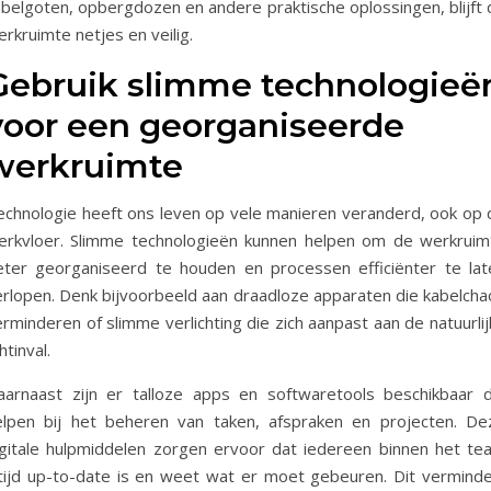
abelgoten, opbergdozen en andere praktische oplossingen, blijft 
rkruimte netjes en veilig.
Gebruik slimme technologieë
voor een georganiseerde
werkruimte
echnologie heeft ons leven op vele manieren veranderd, ook op 
erkvloer. Slimme technologieën kunnen helpen om de werkruim
eter georganiseerd te houden en processen efficiënter te lat
erlopen. Denk bijvoorbeeld aan draadloze apparaten die kabelcha
rminderen of slimme verlichting die zich aanpast aan de natuurli
chtinval.
aarnaast zijn er talloze apps en softwaretools beschikbaar d
elpen bij het beheren van taken, afspraken en projecten. De
igitale hulpmiddelen zorgen ervoor dat iedereen binnen het te
ltijd up-to-date is en weet wat er moet gebeuren. Dit verminde